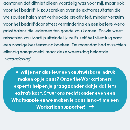
aantonen dat dit niet alleen voordelig was voor mij, maar ook
voor het bedrijf! Ik zou spreken over de extra resultaten die
we zouden halen met verhoogde creativiteit, minder verzuim
voor het bedrijf door stressvermindering en een betere werk-
privébalans die iedereen ten goede zou komen. En wie weet,
misschien zou Martijn uiteindelijk zelfs zelf het vliegtuig naar
een zonnige bestemming boeken. De maandag had misschien
ellendig aangevoeld, maar deze woensdag beloofde
'
verandering
'.
🔆 Wil je net als Fleur een onuitwisbare indruk
maken op je baas? Onze theWorkationers
experts helpen je graag zonder dat je dat iets
extra's kost. Stuur ons rechtsonder even een
Whatsappje en we maken je baas in no-time een
Workation supporter!