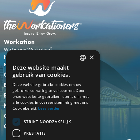
Workation
Wat is een Workation?
×
Hoe werkt het?
FAQ
Deze website maakt
ENGLISH
Onze pakketten
gebruik van cookies.
NL
Bestemmingen
Deze website gebruikt cookies om uw
gebruikerservaring te verbeteren. Door
Ervaringen
onze website te gebruiken, stemt u in met
alle cookies in overeenstemming met ons
Nieuws
Cookiebeleid.
Lees verder
Over ons
STRIKT NOODZAKELIJK
Contact
PRESTATIE