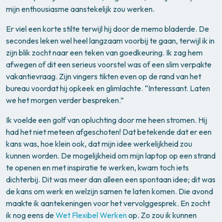
mijn enthousiasme aanstekelijk zou werken.
Er viel een korte stilte terwijl hij door de memo bladerde. De
secondes leken wel heel langzaam voorbij te gaan, terwijl ik in
zijn blik zocht naar een teken van goedkeuring. Ik zag hem
afwegen of dit een serieus voorstel was of een slim verpakte
vakantievraag. Zijn vingers tikten even op de rand van het
bureau voordat hij opkeek en glimlachte. “Interessant. Laten
we het morgen verder bespreken.”
Ik voelde een golf van opluchting door me heen stromen. Hij
had het niet meteen afgeschoten! Dat betekende dat er een
kans was, hoe klein ook, dat mijn idee werkelijkheid zou
kunnen worden. De mogelijkheid om mijn laptop op een strand
te openen en met inspiratie te werken, kwam toch iets
dichterbij. Dit was meer dan alleen een spontaan idee; dit was
de kans om werk en welzijn samen te laten komen. Die avond
maakte ik aantekeningen voor het vervolggesprek. En zocht
ik nog eens de
Wet Flexibel Werken
op. Zo zou ik kunnen