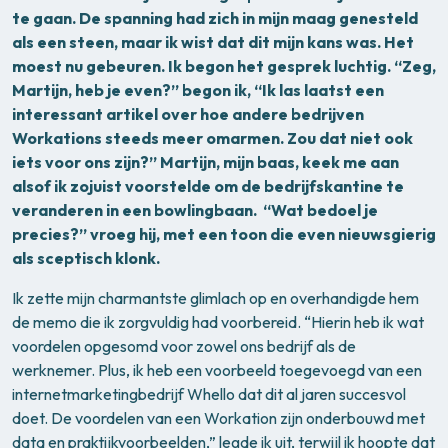
te gaan. De spanning had zich in mijn maag genesteld
als een steen, maar ik wist dat dit mijn kans was. Het
moest nu gebeuren. Ik begon het gesprek luchtig. “Zeg,
Martijn, heb je even?” begon ik, “Ik las laatst een
interessant artikel over hoe andere bedrijven
Workations steeds meer omarmen. Zou dat niet ook
iets voor ons zijn?” Martijn, mijn baas, keek me aan
alsof ik zojuist voorstelde om de bedrijfskantine te
veranderen in een bowlingbaan. “Wat bedoel je
precies?” vroeg hij, met een toon die even nieuwsgierig
als sceptisch klonk.
Ik zette mijn charmantste glimlach op en overhandigde hem
de memo die ik zorgvuldig had voorbereid. “Hierin heb ik wat
voordelen opgesomd voor zowel ons bedrijf als de
werknemer. Plus, ik heb een voorbeeld toegevoegd van een
internetmarketingbedrijf Whello dat dit al jaren succesvol
doet. De voordelen van een Workation zijn onderbouwd met
data en praktijkvoorbeelden,” legde ik uit, terwijl ik hoopte dat