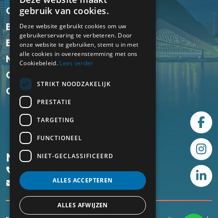
ENGLISH
Onze pakketten
gebruik van cookies.
NL
Bestemmingen
Deze website gebruikt cookies om uw
gebruikerservaring te verbeteren. Door
Ervaringen
onze website te gebruiken, stemt u in met
alle cookies in overeenstemming met ons
Nieuws
Cookiebeleid.
Lees verder
Over ons
STRIKT NOODZAKELIJK
Contact
PRESTATIE
TARGETING
FUNCTIONEEL
Neem contact met ons op
NIET-GECLASSIFICEERD
+31 77 2340 73 0
ALLES ACCEPTEREN
contact@theworkationers.nl
ALLES AFWIJZEN
© 2026 - theWorkationers BV