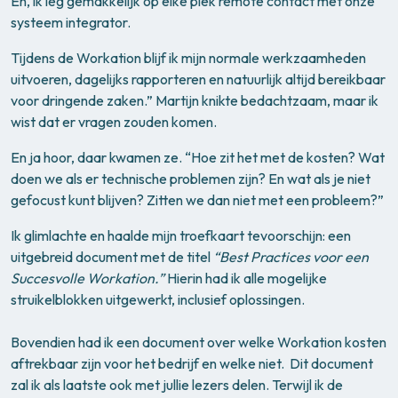
En, ik leg gemakkelijk op elke plek remote contact met onze
systeem integrator.
Tijdens de Workation blijf ik mijn normale werkzaamheden
uitvoeren, dagelijks rapporteren en natuurlijk altijd bereikbaar
voor dringende zaken.” Martijn knikte bedachtzaam, maar ik
wist dat er vragen zouden komen.
En ja hoor, daar kwamen ze. “Hoe zit het met de kosten? Wat
doen we als er technische problemen zijn? En wat als je niet
gefocust kunt blijven? Zitten we dan niet met een probleem?”
Ik glimlachte en haalde mijn troefkaart tevoorschijn: een
uitgebreid document met de titel
“Best Practices voor een
Succesvolle Workation.”
Hierin had ik alle mogelijke
struikelblokken uitgewerkt, inclusief oplossingen.
Bovendien had ik een document over welke Workation kosten
aftrekbaar zijn voor het bedrijf en welke niet. Dit document
zal ik als laatste ook met jullie lezers delen. Terwijl ik de