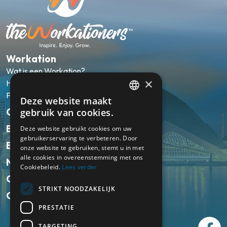
Workation
Wat is een Workation?
×
Hoe werkt het?
FAQ
Deze website maakt
ENGLISH
Onze pakketten
gebruik van cookies.
NL
Bestemmingen
Deze website gebruikt cookies om uw
gebruikerservaring te verbeteren. Door
Ervaringen
onze website te gebruiken, stemt u in met
alle cookies in overeenstemming met ons
Nieuws
Cookiebeleid.
Lees verder
Over ons
STRIKT NOODZAKELIJK
Contact
PRESTATIE
TARGETING