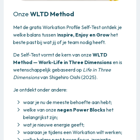
Onze
WLTD Method
Met de gratis Workation Profile Self-Test ontdek je
welke balans tussen I
nspire, Enjoy en Grow
het
beste past bij wat jij of je team nodig heeft.
De Self-Test vormt de kern van onze
WLTD
Method — Work-Life in Three Dimensions
en is
wetenschappelijk gebaseerd op
Life in Three
Dimensions
van Shigehiro Oishi (2025).
Je ontdekt onder andere:
waar je nu de meeste behoefte aan hebt;
welke van onze
negen Power Blocks
het
belangrijkst zijn;
wat je nieuwe energie geeft;
waaraan je tijdens een Workation wilt werken;
welke balans past tussen focus, inspiratie,