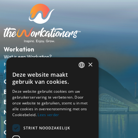
Workation
Wat is een Workation?
×
Hoe werkt het?
FAQ
Deze website maakt
ENGLISH
Onze pakketten
gebruik van cookies.
NL
Bestemmingen
Deze website gebruikt cookies om uw
gebruikerservaring te verbeteren. Door
Ervaringen
onze website te gebruiken, stemt u in met
alle cookies in overeenstemming met ons
Nieuws
Cookiebeleid.
Lees verder
Over ons
STRIKT NOODZAKELIJK
Contact