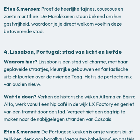
Eten & mensen:
Proef de heerlijke tajines, couscous en
zoete muntthee. De Marokkanen staan bekend om hun
gastvrijheid, waardoor je je direct welkom voelt in deze
betoverende stad.
4.
Lissabon, Portugal: stad van licht en liefde
Waarom hier?
Lissabon is een stad vol charme, met haar
geplaveide straatjes, kleurrijke gebouwen en fantastische
uitzichtpunten over de rivier de Taag. Het is de perfecte mix
van oud en nieuw.
Wat te doen?
Verken de historische wijken Alfama en Bairro
Alto, werk vanuit een hip café in de wijk LX Factory en geniet
van een tramrit door de stad. Vergeet niet een dagtrip te
maken naar de nabijgelegen stranden van Cascais.
Eten & mensen:
De Portugese keuken is om je vingers bij af
te likken: denk aan bacalhau (gezouten kabeljauw) en pastéis