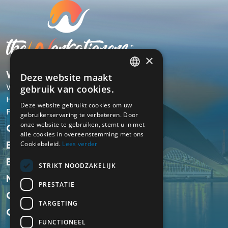
×
Workation
Deze website maakt
ENGLISH
Wat is een Workation?
gebruik van cookies.
NL
Hoe werkt het?
Deze website gebruikt cookies om uw
FAQ
gebruikerservaring te verbeteren. Door
onze website te gebruiken, stemt u in met
Onze pakketten
alle cookies in overeenstemming met ons
Bestemmingen
Cookiebeleid.
Lees verder
Ervaringen
STRIKT NOODZAKELIJK
Nieuws
PRESTATIE
Over ons
TARGETING
Contact
FUNCTIONEEL