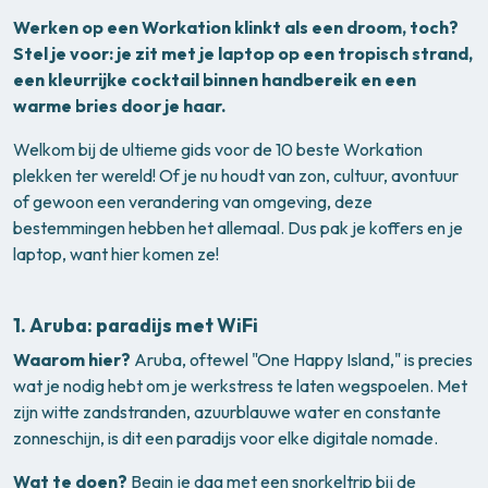
Werken op een Workation klinkt als een droom, toch?
Stel je voor: je zit met je laptop op een tropisch strand,
een kleurrijke cocktail binnen handbereik en een
warme bries door je haar.
Welkom bij de ultieme gids voor de 10 beste Workation
plekken ter wereld! Of je nu houdt van zon, cultuur, avontuur
of gewoon een verandering van omgeving, deze
bestemmingen hebben het allemaal. Dus pak je koffers en je
laptop, want hier komen ze!
1.
Aruba: paradijs met WiFi
Waarom hier?
Aruba, oftewel "One Happy Island," is precies
wat je nodig hebt om je werkstress te laten wegspoelen. Met
zijn witte zandstranden, azuurblauwe water en constante
zonneschijn, is dit een paradijs voor elke digitale nomade.
Wat te doen?
Begin je dag met een snorkeltrip bij de