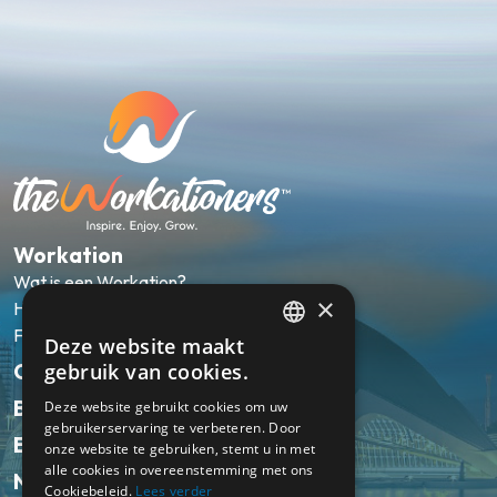
Workation
Wat is een Workation?
×
Hoe werkt het?
FAQ
Deze website maakt
ENGLISH
Onze pakketten
gebruik van cookies.
NL
Bestemmingen
Deze website gebruikt cookies om uw
gebruikerservaring te verbeteren. Door
Ervaringen
onze website te gebruiken, stemt u in met
alle cookies in overeenstemming met ons
Nieuws
Cookiebeleid.
Lees verder