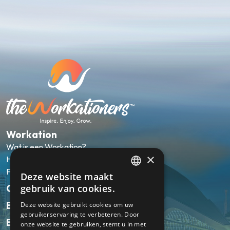
Workation
Wat is een Workation?
×
Hoe werkt het?
FAQ
Deze website maakt
ENGLISH
gebruik van cookies.
Onze pakketten
NL
Bestemmingen
Deze website gebruikt cookies om uw
gebruikerservaring te verbeteren. Door
Ervaringen
onze website te gebruiken, stemt u in met